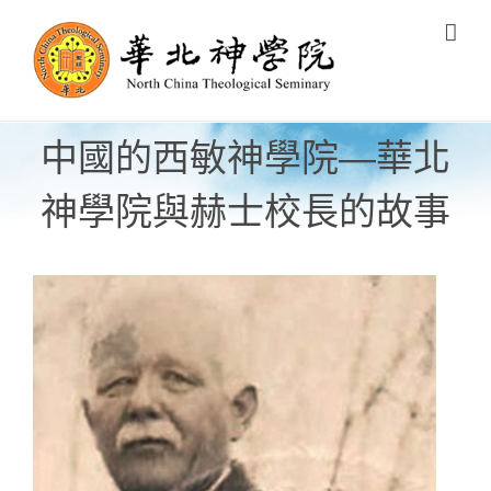
Skip
to
content
中國的西敏神學院—華北
神學院與赫士校長的故事