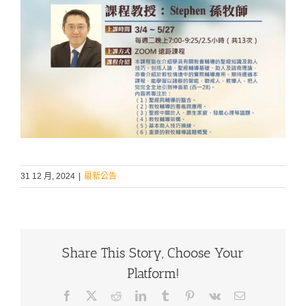
31 12 月, 2024
|
最新公告
Share This Story, Choose Your
Platform!
Facebook
X
Reddit
LinkedIn
Tumblr
Pinterest
Vk
Email: