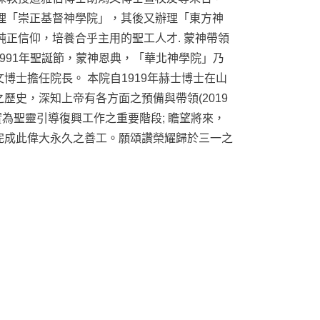
理「崇正基督神學院」，其後又辦理「東方神
純正信仰，培養合乎主用的聖工人才. 蒙神帶領
991年聖誕節，蒙神恩典，「華北神學院」乃
博士擔任院長。 本院自1919年赫士博士在山
歷史，深知上帝有各方面之預備與帶領(2019
實為聖靈引導復興工作之重要階段; 瞻望將來，
完成此偉大永久之善工。願頌讚榮耀歸於三一之