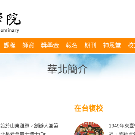
課程
師資
獎學金
報名
期刊
神恩堂
校
華北簡介
在台復校
創設於山東濰縣。創辦人兼第
1949年
長老會赫士博士(Dr.
神，美籍資