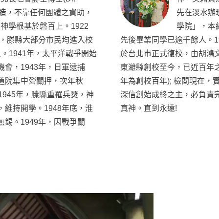
憑信心建造，不靠任何團體之資助，
先在淡水辦
神學根基於磐百上。1922
學院」，本
發，滕縣大部分市民均進入校
先後畢業同學已逾千餘人。1
人。1941年，太平洋戰爭開始
於台北市正式復校，由胡鴻文
會，1943年，日軍逮捕
東濰縣創校至今，已近百年之
道院集中營關押，次年秋
年為創校百年); 檢閲現在，
。1945年，滕縣重罹兵燹，神
深信創始成終之主，必負責
維持開學。1948年底，淮
真神。直到永遠!
錫。1949年，因戰爭關