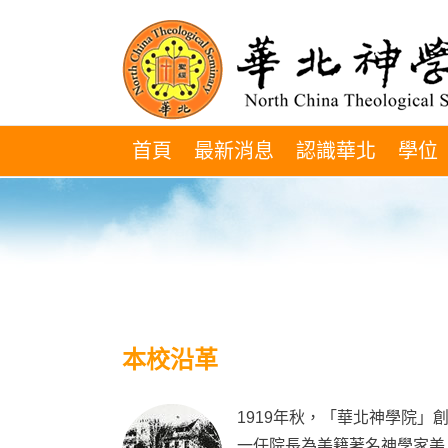
Skip
to
content
首頁
最新消息
認識華北
學位
本校沿革
1919年秋，「華北神學院」
一任院長為美籍著名神學家美 北