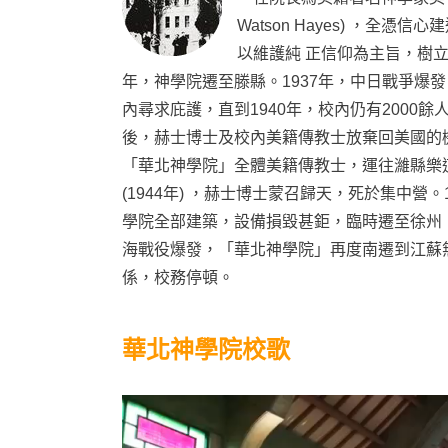
Watson Hayes) ，全
以維護純 正信仰為主旨，樹立
年，神學院遷至滕縣。1937年，中日戰爭爆
內尋求庇護，直到1940年，校內仍有2000餘
後，赫士博士及校內美籍傳教士放棄回美國的機
「華北神學院」全體美籍傳教士，運往濰縣樂
(1944年) ，赫士博士蒙召歸天，死於集中營
學院全部建築，設備損毀甚鉅，臨時遷至徐州，
海戰役爆發，「華北神學院」再度南遷到江蘇無
係，校務停頓。
華北神學院校歌
視
訊