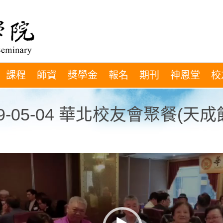
課程
師資
獎學金
報名
期刊
神恩堂
校
19-05-04 華北校友會聚餐(天成