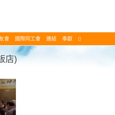
友會
國際同工會
連結
奉獻
飯店)