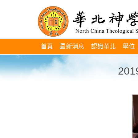
Skip
to
content
首頁
最新消息
認識華北
學位
20
視
訊
播
放
器