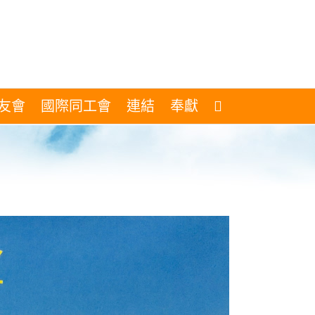
友會
國際同工會
連結
奉獻