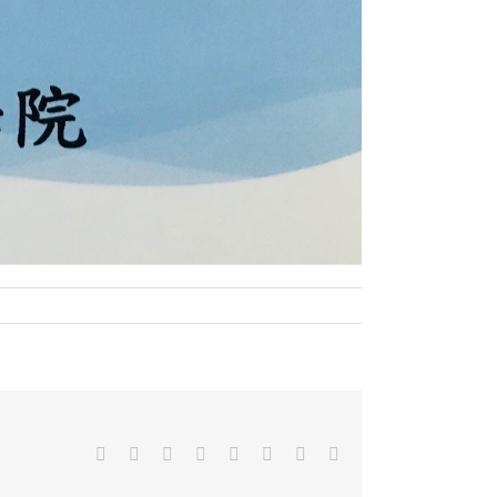
Facebook
X
Reddit
LinkedIn
Tumblr
Pinterest
Vk
Email: